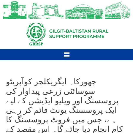
چھورکاہ ایگریکلچر کوآپریٹو
سوسائٹی زرعی پیداوار کی
پروسسنگ اور ویلیو ایڈیشن کے لیے
ایک پروسسنگ یونٹ قائم کر رہی
ہے، جس میں فروٹ پروسسنگ کا
کام انجام دیا جائے گا۔ اس مقصد کے